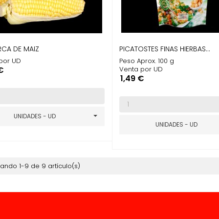
CA DE MAIZ
PICATOSTES FINAS HIERBAS...
por UD
Peso Aprox. 100 g
o
€
Venta por UD
Precio
1,49 €
UNIDADES - UD
UNIDADES - UD
ando 1-9 de 9 artículo(s)