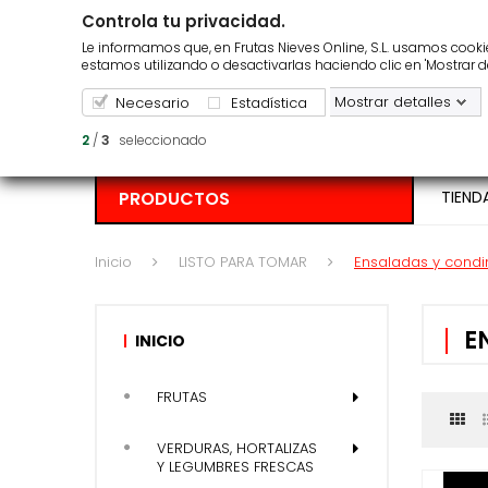
Controla tu privacidad.
¿Repartimos en tu zona?
Pedido m
Le informamos que, en Frutas Nieves Online, S.L. usamos cookies
estamos utilizando o desactivarlas haciendo clic en 'Mostrar d
Mostrar detalles
Necesario
Estadística
2
/
3
seleccionado
PRODUCTOS
TIEND
Inicio
LISTO PARA TOMAR
Ensaladas y cond
E
INICIO
FRUTAS
VERDURAS, HORTALIZAS
Y LEGUMBRES FRESCAS