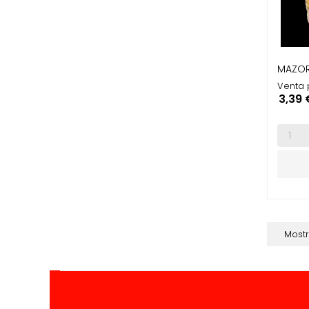
MAZOR
Venta 
Preci
3,39 
Mostr