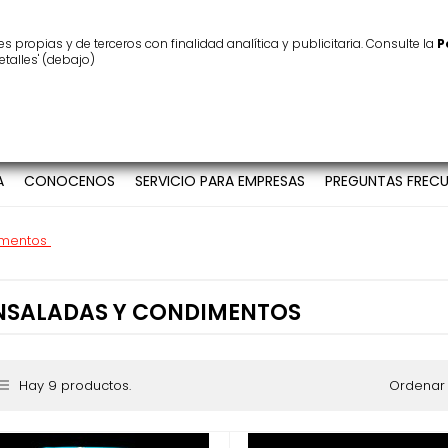
ínimo
25 €
Atención al cliente
986 123 939
 propias y de terceros con finalidad analítica y publicitaria. Consulte la
P
etalles' (debajo)
A
CONOCENOS
SERVICIO PARA EMPRESAS
PREGUNTAS FRECU
imentos
NSALADAS Y CONDIMENTOS
Hay 9 productos.
Ordenar 