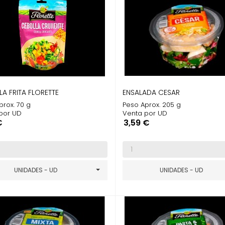
A FRITA FLORETTE
ENSALADA CESAR
prox. 70 g
Peso Aprox. 205 g
por UD
Venta por UD
o
Precio
€
3,59 €
UNIDADES - UD
UNIDADES - UD