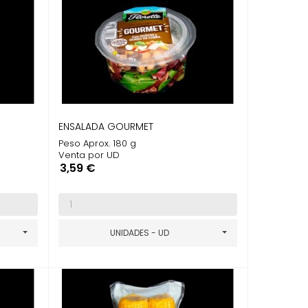
ENSALADA GOURMET
Peso Aprox. 180 g
Venta por UD
Precio
3,59 €
UNIDADES - UD