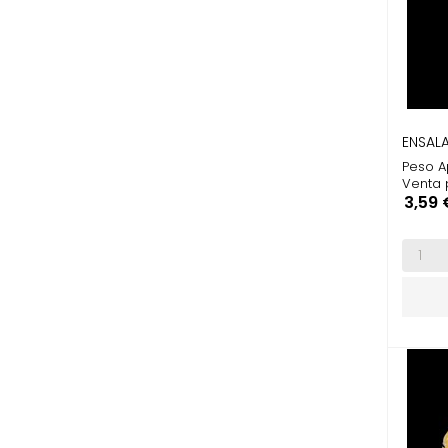
ENSAL
Peso A
Venta 
Preci
3,59 