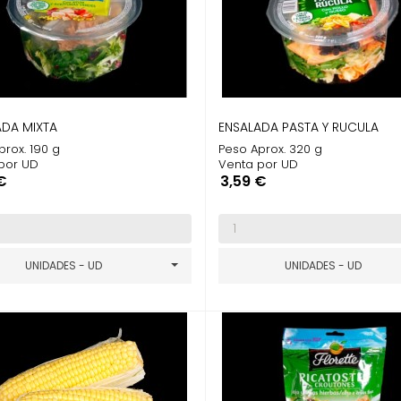
ADA MIXTA
ENSALADA PASTA Y RUCULA
prox. 190 g
Peso Aprox. 320 g
por UD
Venta por UD
o
Precio
€
3,59 €
UNIDADES - UD
UNIDADES - UD