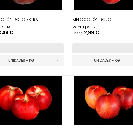
OTÓN ROJO EXTRA
MELOCOTÓN ROJO I
por KG
Venta por KG
recio
Precio
3,49 €
2,99 €
Desde
UNIDADES - KG
UNIDADES - KG