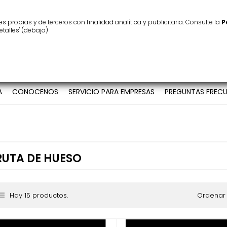
ínimo
25 €
Atención al cliente
986 123 939
 propias y de terceros con finalidad analítica y publicitaria. Consulte la
P
etalles' (debajo)
A
CONOCENOS
SERVICIO PARA EMPRESAS
PREGUNTAS FRECU
RUTA DE HUESO
Hay 15 productos.
Ordenar 