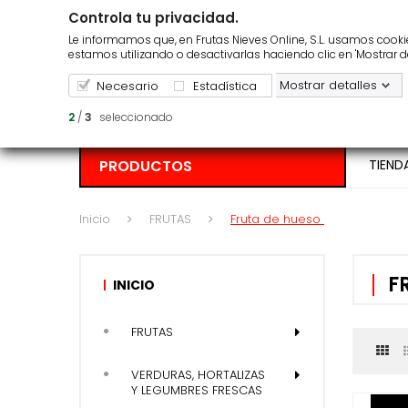
Controla tu privacidad.
¿Repartimos en tu zona?
Pedido m
Le informamos que, en Frutas Nieves Online, S.L. usamos cookies
estamos utilizando o desactivarlas haciendo clic en 'Mostrar d
Mostrar detalles
Necesario
Estadística
2
/
3
seleccionado
PRODUCTOS
TIEND
Inicio
FRUTAS
Fruta de hueso
F
INICIO
FRUTAS
VERDURAS, HORTALIZAS
Y LEGUMBRES FRESCAS