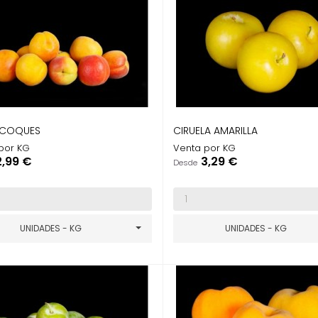
ICOQUES
CIRUELA AMARILLA
por KG
Venta por KG
recio
Precio
2,99 €
3,29 €
Desde
UNIDADES - KG
UNIDADES - KG