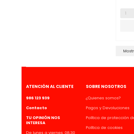
Mostr
ATENCIÓN AL CLIENTE
SOBRE NOSOTROS
986 123 939
¿Quienes somos?
Contacto
Pagos y Devoluciones
TU OPINIÓN NOS
Política de protección 
INTERESA
Política de cookies
De lunes a viernes: 08:30