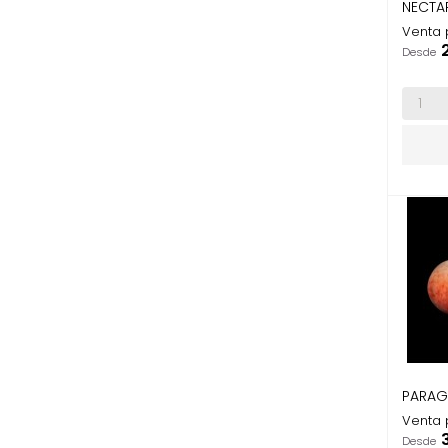
NECTA
Venta 
P
Desde
PARAG
Venta 
P
Desde