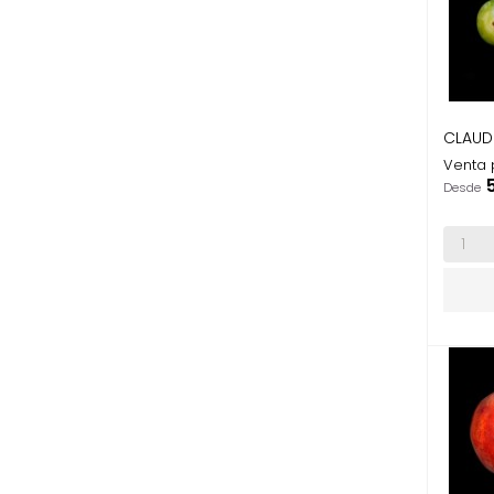
CLAUDI
Venta 
P
Desde