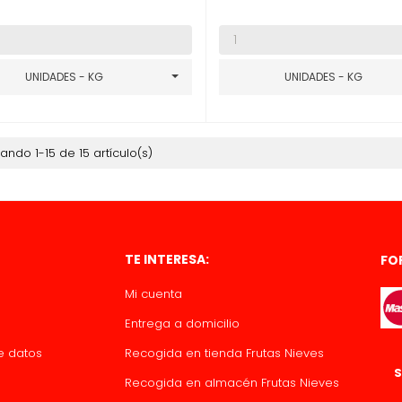
UNIDADES - KG
UNIDADES - KG
ando 1-15 de 15 artículo(s)
TE INTERESA:
FO
Mi cuenta
Entrega a domicilio
de datos
Recogida en tienda Frutas Nieves
S
Recogida en almacén Frutas Nieves