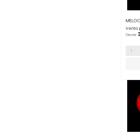
MELOC
Venta 
P
Desde