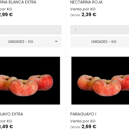
RINA BLANCA EXTRA
NECTARINA ROJA
por KG
Venta por KG
recio
Precio
2,99 €
2,39 €
Desde
UNIDADES - KG
UNIDADES - KG
UAYO EXTRA
PARAGUAYO I
por KG
Venta por KG
recio
Precio
3,49 €
2,69 €
Desde