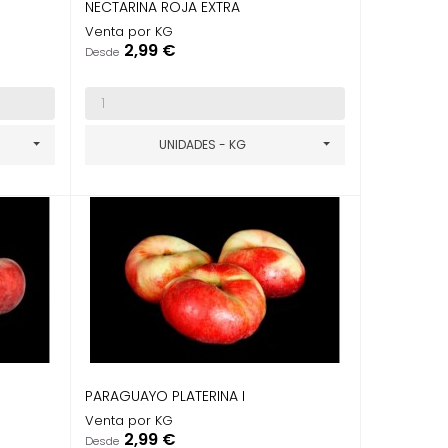
NECTARINA ROJA EXTRA
Venta por KG
Precio
2,99 €
Desde
UNIDADES - KG
PARAGUAYO PLATERINA I
Venta por KG
Precio
2,99 €
Desde