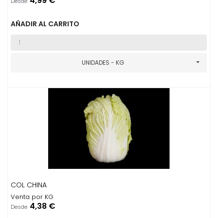
4,99 €
Desde
AÑADIR AL CARRITO
UNIDADES - KG
COL CHINA
Venta por KG
Precio
4,38 €
Desde