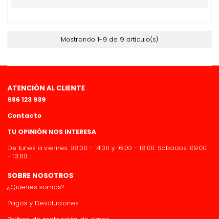
Mostrando 1-9 de 9 artículo(s)
ATENCIÓN AL CLIENTE
986 123 939
Contacto
TU OPINIÓN NOS INTERESA
De lunes a viernes: 08:30 - 14:30 y 16:00 - 18:00. Sábados: 09:00
- 13:00.
SOBRE NOSOTROS
¿Quienes somos?
Pagos y Devoluciones