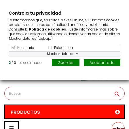
¿Repartimos en tu zona?
Controla tu privacidad.
Pedido mínimo
25 €
Le informamos que, en Frutas Nieves Online, S.L. usamos cookies
Atención al cliente
986 123 939
propias y de terceros con finalidad analítica y publicitaria.
Consulte la
Política de cookies
. Puede informarse más sobre
qué cookies estamos utilizando o desactivarlas haciendo clic en
'Mostrar detalles' (debajo)
Necesario
Estadística
Mostrar detalles
Guardar
Aceptar todo
2
/
3
seleccionado
search
PRODUCTOS
Navegación
☰
0