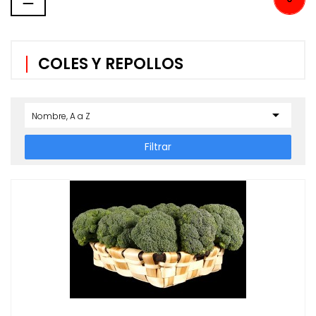
de
COLES Y REPOLLOS
palanca

Nombre, A a Z
Filtrar