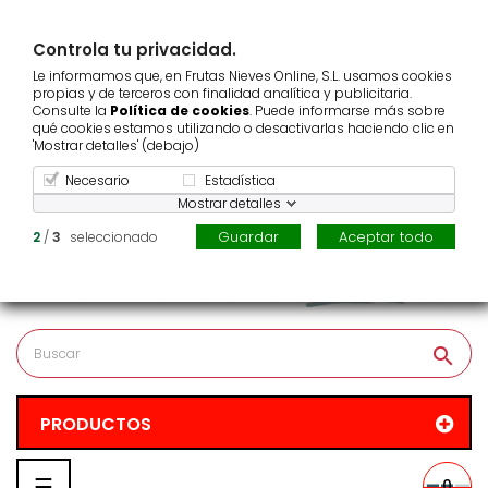
¿Repartimos en tu zona?
Controla tu privacidad.
Pedido mínimo
25 €
Le informamos que, en Frutas Nieves Online, S.L. usamos cookies
Atención al cliente
986 123 939
propias y de terceros con finalidad analítica y publicitaria.
Consulte la
Política de cookies
. Puede informarse más sobre
qué cookies estamos utilizando o desactivarlas haciendo clic en
'Mostrar detalles' (debajo)
Necesario
Estadística
Mostrar detalles
Guardar
Aceptar todo
2
/
3
seleccionado
search
PRODUCTOS
Navegación
☰
0