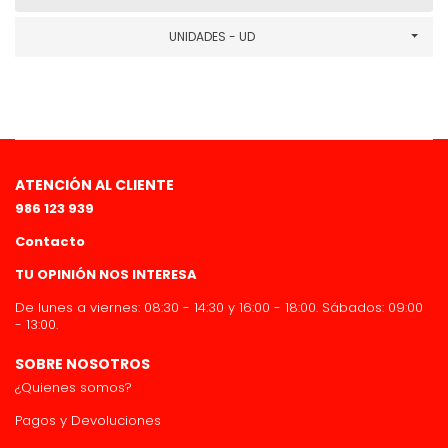
UNIDADES - UD
ATENCIÓN AL CLIENTE
986 123 939
Contacto
TU OPINIÓN NOS INTERESA
De lunes a viernes: 08:30 - 14:30 y 16:00 - 18:00. Sábados: 09:00
- 13:00.
SOBRE NOSOTROS
¿Quienes somos?
Pagos y Devoluciones