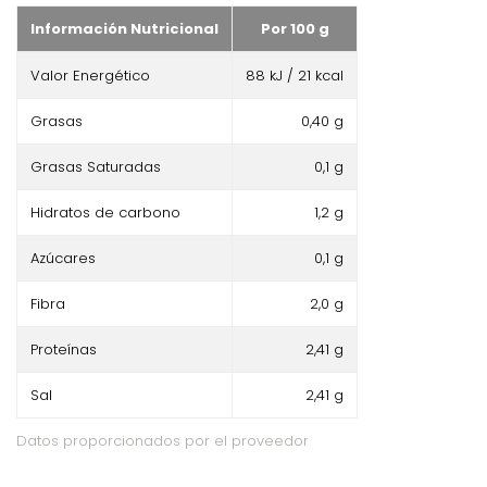
Información Nutricional
Por 100 g
Valor Energético
88 kJ / 21 kcal
Grasas
0,40 g
Grasas Saturadas
0,1 g
Hidratos de carbono
1,2 g
Azúcares
0,1 g
Fibra
2,0 g
Proteínas
2,41 g
Sal
2,41 g
Datos proporcionados por el proveedor