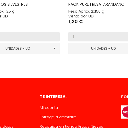
OS SILVESTRES
PACK PURE FRESA-ARANDANO
x. 125 g
Peso Aprox. 2x150 g
r UD
Venta por UD
Precio
1,20 €
UNIDADES - UD
UNIDADES - UD
TE INTERESA:
FO
Mi cuenta
Entrega a domicilio
de datos
Recogida en tienda Frutas Nieves