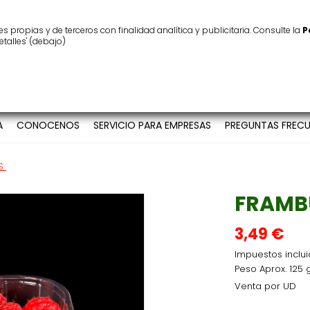
ínimo
25 €
Atención al cliente
986 123 939
 propias y de terceros con finalidad analítica y publicitaria. Consulte la
P
etalles' (debajo)
A
CONOCENOS
SERVICIO PARA EMPRESAS
PREGUNTAS FRECU
S
FRAMB
3,49 €
Impuestos inclu
Peso Aprox. 125 
Venta por UD