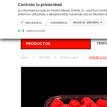
Controla tu privacidad.
¿Repartimos en tu zona?
Pedido m
Le informamos que, en Frutas Nieves Online, S.L. usamos cookies
estamos utilizando o desactivarlas haciendo clic en 'Mostrar d
Mostrar detalles
Necesario
Estadística
2
/
3
seleccionado
PRODUCTOS
TIEND
Inicio
FRUTAS
Frutos rojos
FRAMBUESA