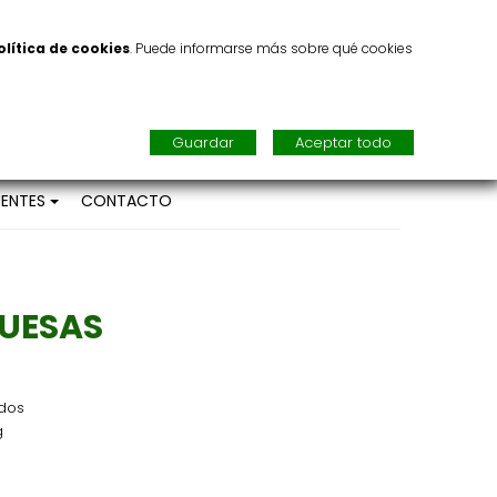
CUENTA
olítica de cookies
. Puede informarse más sobre qué cookies
0
CARRITO DE LA COMPRA
search
Guardar
Aceptar todo
ENTES
CONTACTO
UESAS
idos
g