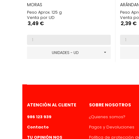
MORAS
ARÁNDAN
Peso Aprox. 125 g
Peso Apro
Venta por UD
Venta po
Precio
Precio
3,49 €
2,39 €
UNIDADES - UD
ATENCIÓN AL CLIENTE
SOBRE NOSOTROS
986 123 939
¿Quienes somos?
Contacto
Pagos y Devoluciones
TU OPINIÓN NOS
Política de protección 