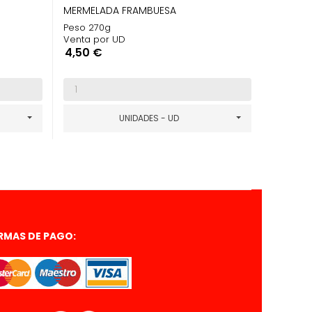
MERMELADA FRAMBUESA
Peso 270g
Venta por UD
Precio
4,50 €
UNIDADES - UD
RMAS DE PAGO: