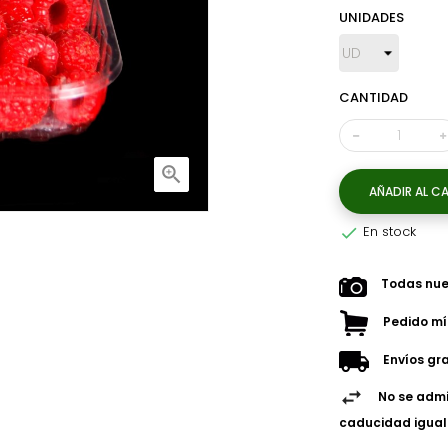
UNIDADES
CANTIDAD


AÑADIR AL C
En stock

Todas nues
Pedido mí
Envíos gra
No se admi
caducidad igual 