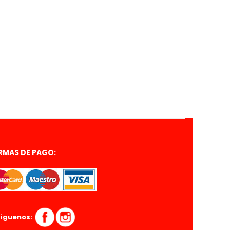
RMAS DE PAGO:
íguenos: