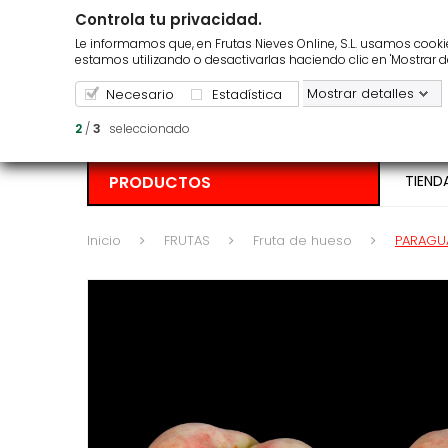
Controla tu privacidad.
¿Repartimos en tu zona?
Pedido m
Le informamos que, en Frutas Nieves Online, S.L. usamos cookies
estamos utilizando o desactivarlas haciendo clic en 'Mostrar d
Mostrar detalles
Necesario
Estadística
2
/
3
seleccionado
PRODUCTOS
TIEND
Inicio
FRUTAS
Fruta de hueso
PARAGU