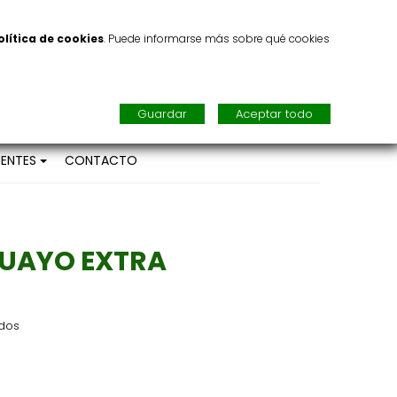
CUENTA
olítica de cookies
. Puede informarse más sobre qué cookies
0
CARRITO DE LA COMPRA
search
Guardar
Aceptar todo
ENTES
CONTACTO
UAYO EXTRA
idos