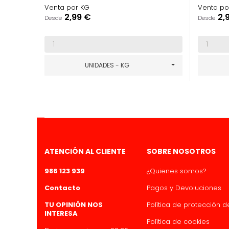
Venta por KG
Venta po
Precio
Pre
2,99 €
2,
Desde
Desde
UNIDADES - KG
ATENCIÓN AL CLIENTE
SOBRE NOSOTROS
986 123 939
¿Quienes somos?
Contacto
Pagos y Devoluciones
TU OPINIÓN NOS
Política de protección 
INTERESA
Política de cookies