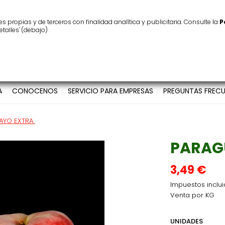
ínimo
25 €
Atención al cliente
986 123 939
 propias y de terceros con finalidad analítica y publicitaria. Consulte la
P
etalles' (debajo)
A
CONOCENOS
SERVICIO PARA EMPRESAS
PREGUNTAS FRECU
AYO EXTRA
PARAG
3,49 €
Impuestos inclu
Venta por KG
UNIDADES