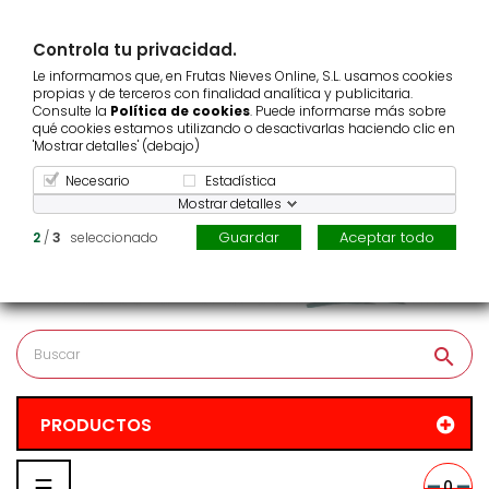
¿Repartimos en tu zona?
Controla tu privacidad.
Pedido mínimo
25 €
Le informamos que, en Frutas Nieves Online, S.L. usamos cookies
Atención al cliente
986 123 939
propias y de terceros con finalidad analítica y publicitaria.
Consulte la
Política de cookies
. Puede informarse más sobre
qué cookies estamos utilizando o desactivarlas haciendo clic en
'Mostrar detalles' (debajo)
Necesario
Estadística
Mostrar detalles
Guardar
Aceptar todo
2
/
3
seleccionado
search
PRODUCTOS
Navegación
☰
0