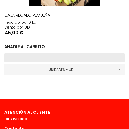
CAJA REGALO PEQUEÑA
Peso aprox. 10 kg
Venta por UD
Precio
45,00 €
AÑADIR AL CARRITO
UNIDADES - UD
ATENCIÓN AL CLIENTE
986 123 939
Contacto